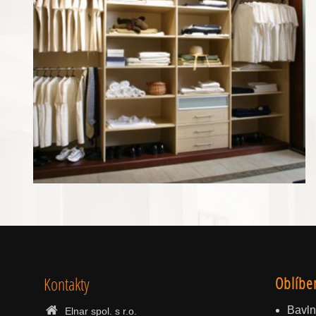
Kontakty
Oblíbe
Bavln
Elnar spol. s r.o.