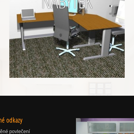
NÁBYTEK
né odkazy
ěné povlečení